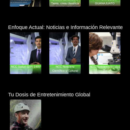
Tierra, crisis climática
GUANAJUATO
en
Enfoque Actual: Noticias e Información Relevante
Informativos
Informativos
Informativos
NCC Salud (146-149)
NCC Noticiero
NCC Noticieros locales
Científico y Cultural
(5)
(552-559)
Tu Dosis de Entretenimiento Global
Documentales