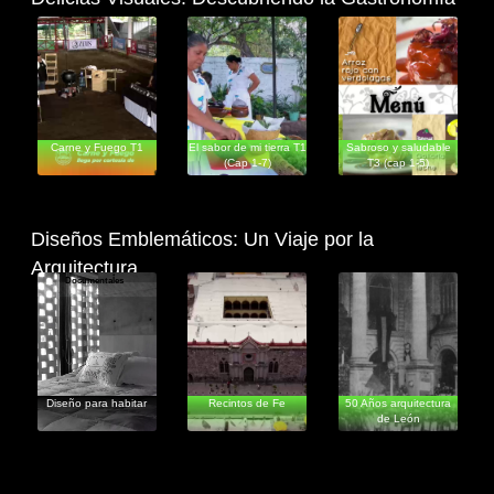
Entretenimiento
Informativos
Documentales
Carne y Fuego T1
El sabor de mi tierra T1
Sabroso y saludable
(Cap 1-7)
T3 (cap 1-5)
Diseños Emblemáticos: Un Viaje por la
Arquitectura
Documentales
Documentales
Documentales
Diseño para habitar
Recintos de Fe
50 Años arquitectura
de León