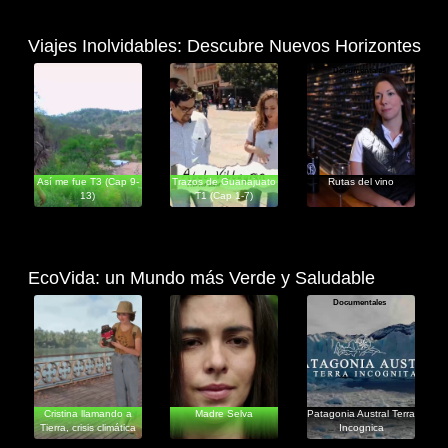
Viajes Inolvidables: Descubre Nuevos Horizontes
Documentales
Informativos
Informativos
Así me fue T3 (Cap 9-
Trazos de Guanajuato
Rutas del vino
13)
T1 (Cap 1-7)
EcoVida: un Mundo más Verde y Saludable
Documentales
Documentales
Documentales
Cristina llamando a
Madre Selva
Patagonia Austral Terra
Tierra, crisis climática
Incognica
en