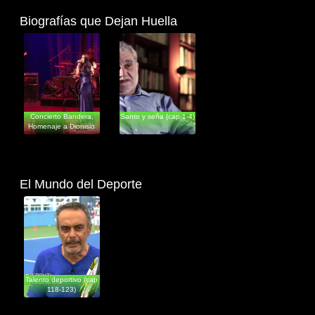
Biografías que Dejan Huella
Documentales
Documentales
Concierto Bandera,
Santo y seña (cap 1-4)
Homenaje a Dionisio
Cabal
El Mundo del Deporte
Documentales
Talento deportivo (cap
118-123)