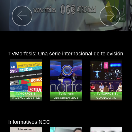
Previous
Next
TVMorfosis: Una serie internacional de televisión
Informativos
Informativos
Informativos
TVMORFOSIS
TVMorfosis
TVMORFOSIS
VALENCIA 2024 "La
Guadalajara 2023
GUANAJUATO
referencialidad cro
"Más allá de la in
Informativos NCC
Informativos