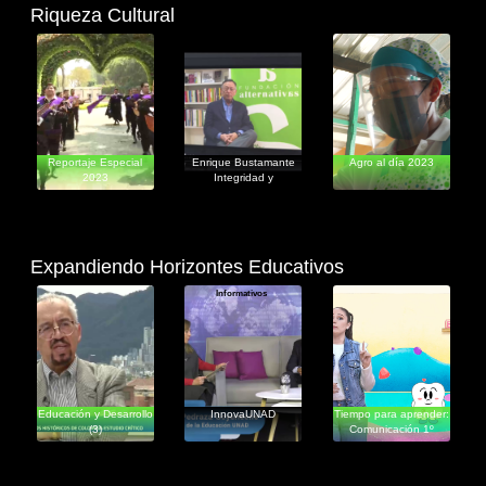
Riqueza Cultural
Documentales
Educativos
Entretenimiento
Reportaje Especial
Enrique Bustamante
Agro al día 2023
2023
Integridad y
Compromiso en Pr
Expandiendo Horizontes Educativos
Informativos
Informativos
Educativos
Educación y Desarrollo
InnovaUNAD
Tiempo para aprender:
(3)
Comunicación 1º
primaria