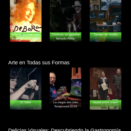
Ficción
Ficción
Ficción
Débora, la mujer que
Córdova, un general
Tiempo de Vuelta
desnudó a Colombia
llamado Arrojo
Arte en Todas sus Formas
Educativos
Documentales
Ficción
El Taller
La magia del color
Voces sobre papel
Temporada 2022
Delicias Visuales: Descubriendo la Gastronomía