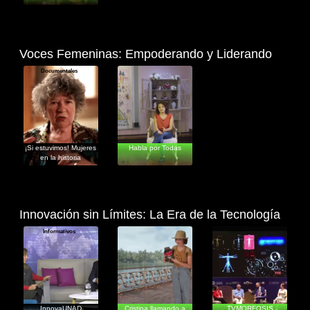
Voces Femeninas: Empoderando y Liderando
Documentales
Documentales
¡Si estuvimos! Mujeres
Habla por Todas
en la historia
Innovación sin Límites: La Era de la Tecnología
Informativos
Documentales
Informativos
InnovaUNAD
Cristina llamando a
TVMORFOSIS