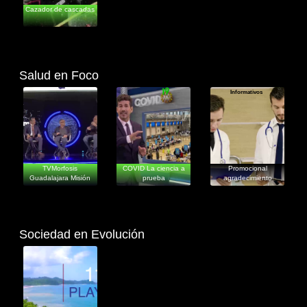
Cazador de cascadas
Salud en Foco
Informativos
Informativos
Informativos
TVMorfosis
COVID La ciencia a
Promocional
Guadalajara Misión
prueba
agradecimiento
Salud 2020
sanitarios
Sociedad en Evolución
Documentales