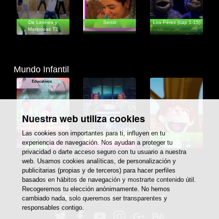
De Leones y
Sentir
Los Pérez (cap 1-15)
Mariposas T2
Mundo Infantil
Educativos
Ficción
Educativos
Nuestra web utiliza cookies
Las cookies son importantes para ti, influyen en tu
La chunchetería T2
Extraños terrícolas
Betito
experiencia de navegación. Nos ayudan a proteger tu
(cap 1-5)
privacidad o darte acceso seguro con tu usuario a nuestra
web. Usamos cookies analíticas, de personalización y
publicitarias (propias y de terceros) para hacer perfiles
Sobre nosotros
Politica de privacidad
basados en hábitos de navegación y mostrarte contenido útil.
Recogeremos tu elección anónimamente. No hemos
Politica de cookies
Aviso legal
cambiado nada, solo queremos ser transparentes y
responsables contigo.