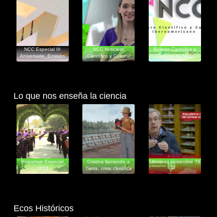
Informativos
Informativos
NCC Especial III
NCC Noticiero
Boletim Científico e
Aniversario_Emisión
Científico y Cultural
Cultural da NCC
Lo que nos enseña la ciencia
Educativos
Documentales
Educativos
Reportaje Especial
Cristina llamando a
Universo sostenible T6
2023
Tierra, crisis climática
en
Ecos Históricos