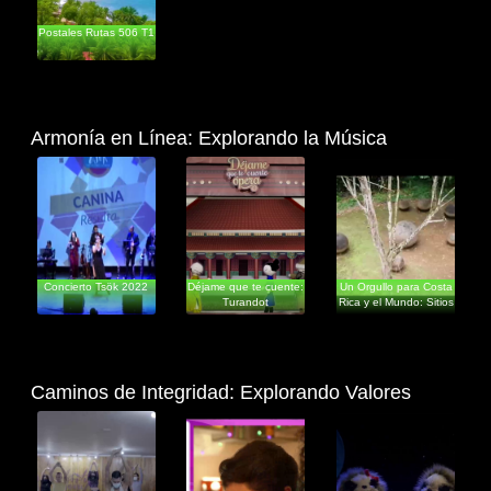
Postales Rutas 506 T1
Armonía en Línea: Explorando la Música
Entretenimiento
Educativos
Documentales
Concierto Tsök 2022
Déjame que te cuente:
Un Orgullo para Costa
Turandot
Rica y el Mundo: Sitios
Ca
Caminos de Integridad: Explorando Valores
Documentales
Ficción
Educativos