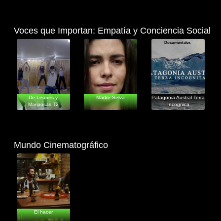
Voces que Importan: Empatía y Conciencia Social
Documentales
Documentales
Documentales
De Leones y
Madre Selva
Patagonia Austral Terra
Mariposas T2
Incognica
Mundo Cinematográfico
Documentales
El hacer